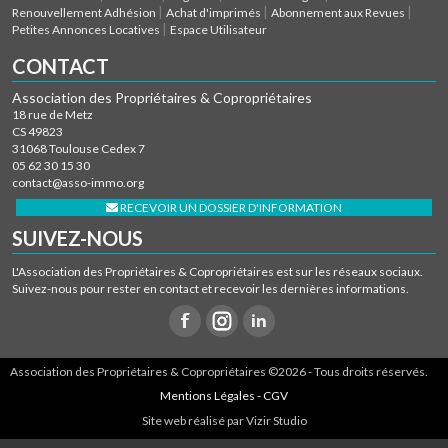
Renouvellement Adhésion
Achat d'imprimés
Abonnement aux Revues
Petites Annonces Locatives
Espace Utilisateur
CONTACT
Association des Propriétaires & Copropriétaires
18 rue de Metz
CS 49823
31068 Toulouse Cedex 7
05 62 30 15 30
contact@asso-immo.org
RECEVOIR UN DOSSIER D'INFORMATION
SUIVEZ-NOUS
L'Association des Propriétaires & Copropriétaires est sur les réseaux sociaux.
Suivez-nous pour rester en contact et recevoir les dernières informations.
Association des Propriétaires & Copropriétaires ©2026 - Tous droits réservés.
Mentions Légales - CGV
Site web réalisé par Vizir Studio