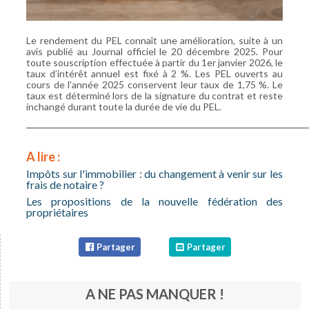
Adhésion
Le rendement du PEL connaît une amélioration, suite à un
Pourquoi devenir Adhérent
avis publié au Journal officiel le 20 décembre 2025. Pour
toute souscription effectuée à partir du 1er janvier 2026, le
Tarifs Adhésion
taux d’intérêt annuel est fixé à 2 %. Les PEL ouverts au
cours de l'année 2025 conservent leur taux de 1,75 %. Le
taux est déterminé lors de la signature du contrat et reste
Renouveler votre Adhésion
inchangé durant toute la durée de vie du PEL.
____________________________________________________________________
Adhérer en ligne
Infos Services
A lire :
Impôts sur l'immobilier : du changement à venir sur les
Agenda / Inscriptions
frais de notaire ?
Les propositions de la nouvelle fédération des
Petites Annonces Locatives
propriétaires
Actualités
Partager
Partager
Indices
Questions-Réponses
A NE PAS MANQUER !