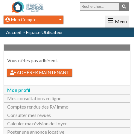
Mon Compte
Menu
Se Connecter
Accueil
>
Espace Utilisateur
Accueil
Créer un compte
L'Association
Présentation
Vous n'êtes pas adhérent.
L'édito du Président
ADHÉRER MAINTENANT
Nos Consultants
Mon profil
Nos Événements
Mes consultations en ligne
Nos Services +
Comptes rendus des RV immo
Consulter mes revues
Nos Partenaires
Calculer ma révision de Loyer
Nous Contacter
Poster une annonce locative