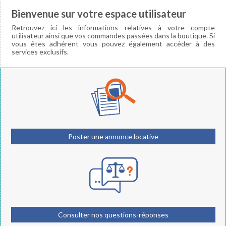
Chronique / Eclairage
Bienvenue sur votre espace utilisateur
Retrouvez ici les informations relatives à votre compte
Professionnels Référencés
utilisateur ainsi que vos commandes passées dans la boutique. Si
vous êtes adhérent vous pouvez également accéder à des
Adresses Utiles
services exclusifs.
Boutique
Vente d'Imprimés
Abonnement aux revues
Poster une annonce locative
Consulter nos questions-réponses