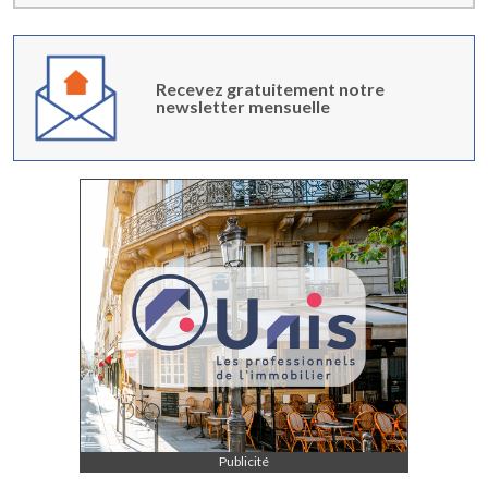
Adhésion
Pourquoi devenir Adhérent
Recevez gratuitement notre
newsletter mensuelle
Tarifs Adhésion
Renouveler votre Adhésion
Adhérer en ligne
Infos Services
Agenda / Inscriptions
Petites Annonces Locatives
Actualités
Indices
Questions-Réponses
Publicité