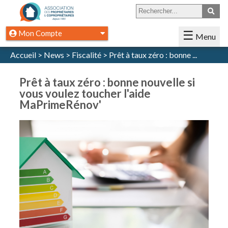
Mon Compte
Menu
Se Connecter
Accueil
>
News
>
Fiscalité
>
Prêt à taux zéro : bonne ...
Accueil
Créer un compte
L'Association
Prêt à taux zéro : bonne nouvelle si
vous voulez toucher l'aide
Présentation
MaPrimeRénov'
L'édito du Président
Nos Consultants
Nos Événements
Nos Services +
Nos Partenaires
Nous Contacter