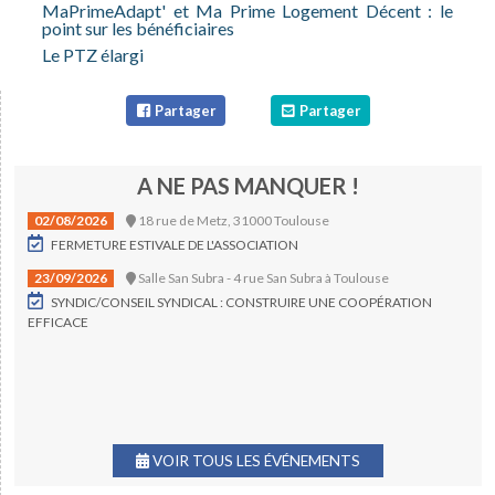
MaPrimeAdapt' et Ma Prime Logement Décent : le
Chronique / Eclairage
point sur les bénéficiaires
Le PTZ élargi
Professionnels Référencés
Adresses Utiles
Partager
Partager
Boutique
A NE PAS MANQUER !
Vente d'Imprimés
02/08/2026
18 rue de Metz, 31000 Toulouse
Abonnement aux revues
FERMETURE ESTIVALE DE L'ASSOCIATION
23/09/2026
Salle San Subra - 4 rue San Subra à Toulouse
SYNDIC/CONSEIL SYNDICAL : CONSTRUIRE UNE COOPÉRATION
EFFICACE
VOIR TOUS LES ÉVÉNEMENTS