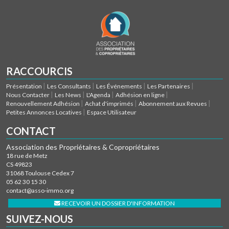
RACCOURCIS
Présentation
Les Consultants
Les Événements
Les Partenaires
Nous Contacter
Les News
L'Agenda
Adhésion en ligne
Renouvellement Adhésion
Achat d'imprimés
Abonnement aux Revues
Petites Annonces Locatives
Espace Utilisateur
CONTACT
Association des Propriétaires & Copropriétaires
18 rue de Metz
CS 49823
31068 Toulouse Cedex 7
05 62 30 15 30
contact@asso-immo.org
RECEVOIR UN DOSSIER D'INFORMATION
SUIVEZ-NOUS