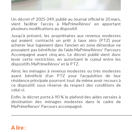
Adhésion
Pourquoi devenir Adhérent
Un décret n° 2025-249, publié au Journal officiel le 20 mars,
vient faciliter l'accès à MaPrimeRénov' en apportant
plusieurs modifications au dispositif.
Tarifs Adhésion
Jusqu'à présent, les propriétaires aux revenus modestes
qui avaient contracté un prêt à taux zéro (PTZ) pour
Renouveler votre Adhésion
acheter leur logement dans l'ancien en zone détendue ne
pouvaient pas bénéficier de l'aide MaPrimeRénov' Parcours
Adhérer en ligne
Accompagné avant cinq ans. Le décret publié vient donc
lever cette restriction, en autorisant le cumul entre les
dispositifs MaPrimeRénov' et le PTZ.
Infos Services
Ainsi, les ménages à revenus modestes ou très modestes
ayant bénéficié d'un PTZ pour l'acquisition de leur
Agenda / Inscriptions
résidence principale pourront tout de même avoir recours à
ce dispositif, sous réserve du respect des conditions de
Petites Annonces Locatives
celui-ci.
Enfin, le décret porte à 90 % le plafond des aides versées à
Actualités
destination des ménages modestes dans le cadre de
MaPrimeRenov' Parcours accompagné.
Indices
____________________________________________________________________
Questions-Réponses
A lire :